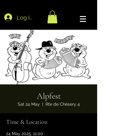
Log In
Alpfest
Sat 24 May
  |  
Rte de Chésery 4
Time & Location
24 May 2025, 11:00