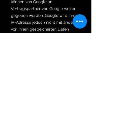
können von Google an
Vertragspartner von Google weiter
gegeben werden. Google wird Ihre
IP-Adresse jedoch nicht mit anderen
von Ihnen gespeicherten Daten
zusammenführen.
Sie können die Installation der
Cookies durch eine entsprechende
Einstellung Ihrer Browser Software
verhindern; wir weisen Sie jedoch
darauf hin, dass Sie in diesem Fall
gegebenenfalls nicht sämtliche
Funktionen dieser Website voll
umfänglich nutzen können. Durch die
Nutzung dieser Website erklären Sie
sich mit der Bearbeitung der über
Sie erhobenen Daten durch Google
in der zuvor beschriebenen Art und
Weise und zu dem zuvor benannten