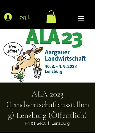
Log In
ALA 2023
(Landwirtschaftausstellun
g) Lenzburg (Öffentlich)
Fri 01 Sept
  |  
Lenzburg