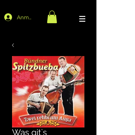
Anmelden
Was git`s