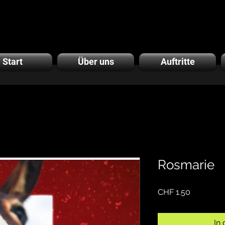
Start
Über uns
Auftritte
Rosmarie
Preis
CHF 1.50
In