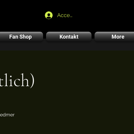
Accedi
Fan Shop
Kontakt
More
lich)
Wiedmer