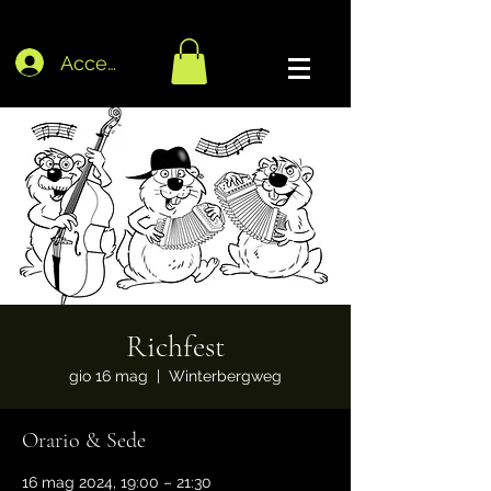
Accedi
Richfest
gio 16 mag
  |  
Winterbergweg
Orario & Sede
16 mag 2024, 19:00 – 21:30