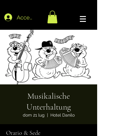
Accedi
Musikalische
Unterhaltung
dom 21 lug
  |  
Hotel Danilo
Orario & Sede