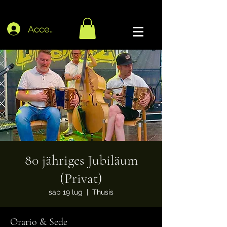
Accedi
80 jähriges Jubiläum
(Privat)
sab 19 lug
  |  
Thusis
Orario & Sede