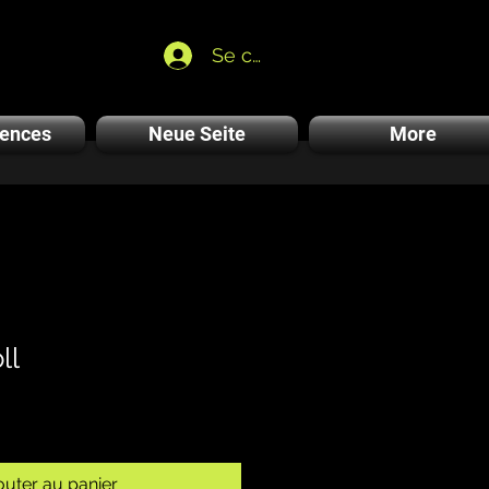
Se connecter
rences
Neue Seite
More
ll
outer au panier