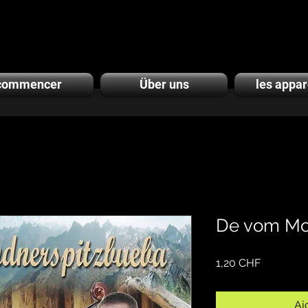
commencer
Über uns
les appa
De vom Mo
Prix
1,20 CHF
Aj