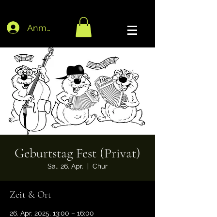
Anmelden
Geburtstag Fest (Privat)
Sa., 26. Apr.
  |  
Chur
Zeit & Ort
26. Apr. 2025, 13:00 – 16:00