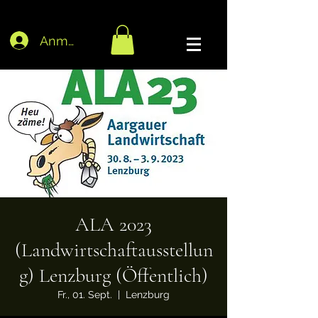
Anmelden
ALA 2023
(Landwirtschaftausstellun
g) Lenzburg (Öffentlich)
Fr., 01. Sept.
  |  
Lenzburg